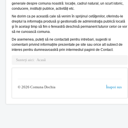
generale despre comuna noastră: locație, cadrul natural, un scurt istoric,
conducere, instituții publice, activități etc.
Log in
Ne dorim ca pe această cale să venim în sprijinul cetăţenilor, oferindu-le
Monitorul oficial local
dreptul la informaţia produsă şi gestionată de administraţia publică locală
şi în acelaşi timp să fim o fereastră deschisă permanent tuturor celor ce vor
să ne cunoască comuna.
De asemenea, puteți să ne contactati pentru intrebari, sugestii si
comentarii privind informațiile prezentate pe site sau orice alt subiect de
interes pentru dumneavoastră prin intermediul paginii de Contact.
Sunteți aici:
Acasă
© 2026 Comuna Dochia
Înapoi sus