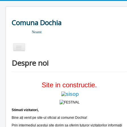
Comuna Dochia
Neamt
Despre noi
Despre noi
Primarie
Consiliul local
Site in constructie.
Informatii publice
Institutii publice
Stimati vizitatori,
Situatii de urgenta
Bine ați venit pe site-ul oficial al comunei Dochia!
Prin intermediul acestui site dorim sa oferim tuturor vizitatorilor informații
Contact